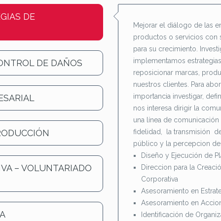
GIAS DE
Mejorar el diálogo de las e
productos o servicios con 
para su crecimiento. Inves
implementamos estrategias
CONTROL DE DAÑOS
reposicionar marcas, produ
nuestros clientes. Para abo
importancia investigar, defin
ESARIAL
nos interesa dirigir la com
una línea de comunicación 
RODUCCIÓN
fidelidad, la transmisión d
público y la percepcion de 
Diseño y Ejecución de P
VA – VOLUNTARIADO
Direccion para la Creac
Corporativa
Asesoramiento en Estrat
Asesoramiento en Accio
CA
Identificación de Organiz