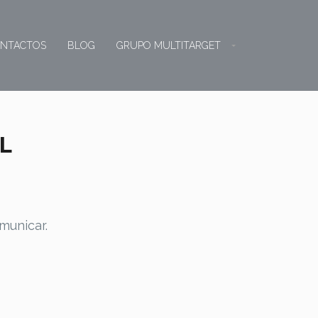
NTACTOS
BLOG
GRUPO MULTITARGET
L
municar.