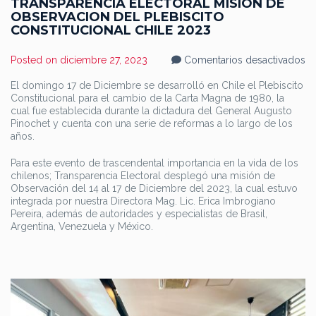
TRANSPARENCIA ELECTORAL MISIÓN DE
OBSERVACION DEL PLEBISCITO
CONSTITUCIONAL CHILE 2023
en
Posted on
diciembre 27, 2023
Comentarios desactivados
T
E
El domingo 17 de Diciembre se desarrolló en Chile el Plebiscito
MI
Constitucional para el cambio de la Carta Magna de 1980, la
D
O
cual fue establecida durante la dictadura del General Augusto
D
Pinochet y cuenta con una serie de reformas a lo largo de los
PL
años.
C
CH
2
Para este evento de trascendental importancia en la vida de los
chilenos; Transparencia Electoral desplegó una misión de
Observación del 14 al 17 de Diciembre del 2023, la cual estuvo
integrada por nuestra Directora Mag. Lic. Erica Imbrogiano
Pereira, además de autoridades y especialistas de Brasil,
Argentina, Venezuela y México.