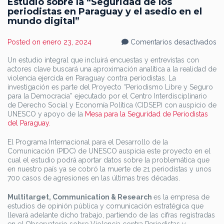
Estudio sobre la “Seguridad de los
periodistas en Paraguay y el asedio en el
mundo digital”
en
Posted on
enero 23, 2024
Comentarios desactivados
Es
so
Un estudio integral que incluirá encuestas y entrevistas con
la
actores clave buscará una aproximación analítica a la realidad de
“S
d
violencia ejercida en Paraguay contra periodistas. La
lo
investigación es parte del Proyecto “Periodismo Libre y Seguro
pe
para la Democracia” ejecutado por el Centro Interdisciplinario
en
Pa
de Derecho Social y Economía Política (CIDSEP) con auspicio de
y
UNESCO y apoyo de la
Mesa para la Seguridad de Periodistas
el
del Paraguay.
as
en
el
El Programa Internacional para el Desarrollo de la
m
Comunicación (PIDC) de UNESCO auspicia este proyecto en el
di
cual el estudio podrá aportar datos sobre la problemática que
en nuestro país ya se cobró la muerte de 21 periodistas y unos
700 casos de agresiones en las últimas tres décadas.
Multitarget, Communication & Research
es la empresa de
estudios de opinión pública y comunicación estratégica que
llevará adelante dicho trabajo, partiendo de las cifras registradas