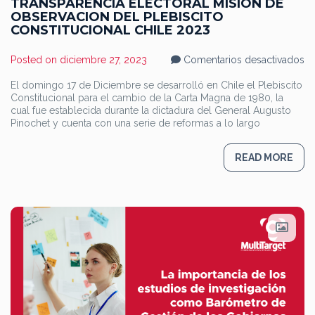
TRANSPARENCIA ELECTORAL MISIÓN DE
OBSERVACION DEL PLEBISCITO
CONSTITUCIONAL CHILE 2023
en
Posted on
diciembre 27, 2023
Comentarios desactivados
T
E
El domingo 17 de Diciembre se desarrolló en Chile el Plebiscito
MI
Constitucional para el cambio de la Carta Magna de 1980, la
D
O
cual fue establecida durante la dictadura del General Augusto
D
Pinochet y cuenta con una serie de reformas a lo largo
PL
C
CH
READ MORE
2