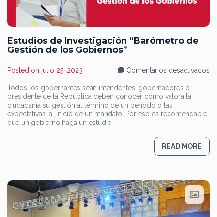
Estudios de Investigación “Barómetro de
Gestión de los Gobiernos”
en
Posted on
julio 25, 2023
Comentarios desactivados
Es
d
Todos los gobernantes sean intendentes, gobernadores o
In
presidente de la República deben conocer cómo valora la
“B
d
ciudadanía su gestión al término de un período o las
Ge
expectativas, al inicio de un mandato. Por eso es recomendable
d
que un gobierno haga un estudio
lo
Go
READ MORE