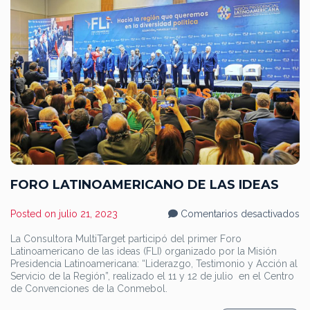
FORO LATINOAMERICANO DE LAS IDEAS
en
Posted on
julio 21, 2023
Comentarios desactivados
F
L
La Consultora MultiTarget participó del primer Foro
D
Latinoamericano de las ideas (FLI) organizado por la Misión
L
ID
Presidencia Latinoamericana: “Liderazgo, Testimonio y Acción al
Servicio de la Región”, realizado el 11 y 12 de julio en el Centro
de Convenciones de la Conmebol.