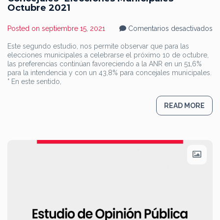
Octubre 2021
en
Posted on
septiembre 15, 2021
Comentarios desactivados
S
Es
Este segundo estudio, nos permite observar que para las
d
elecciones municipales a celebrarse el próximo 10 de octubre,
In
d
las preferencias continúan favoreciendo a la ANR en un 51,6%
Vo
para la intendencia y con un 43,8% para concejales municipales.
Ci
° En este sentido,
d
As
In
y
READ MORE
Co
El
Mu
Oc
20