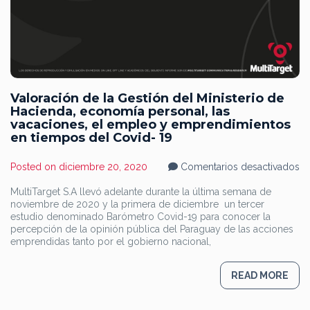
Valoración de la Gestión del Ministerio de
Hacienda, economía personal, las
vacaciones, el empleo y emprendimientos
en tiempos del Covid- 19
en
Posted on
diciembre 20, 2020
Comentarios desactivados
Va
d
MultiTarget S.A llevó adelante durante la última semana de
la
noviembre de 2020 y la primera de diciembre un tercer
Ge
de
estudio denominado Barómetro Covid-19 para conocer la
Mi
percepción de la opinión pública del Paraguay de las acciones
d
emprendidas tanto por el gobierno nacional,
Ha
e
pe
la
READ MORE
va
el
e