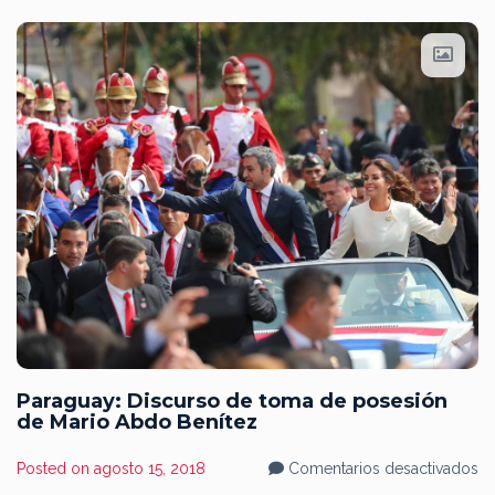
y
em
en
ti
de
Co
19
Paraguay: Discurso de toma de posesión
de Mario Abdo Benítez
en
Posted on
agosto 15, 2018
Comentarios desactivados
Pa