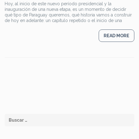
Di
Hoy, al inicio de este nuevo período presidencial y la
d
inauguración de una nueva etapa, es un momento de decidir
t
d
qué tipo de Paraguay queremos, qué historia vamos a construir
po
de hoy en adelante: un capítulo repetido o el inicio de una
d
Ma
A
READ MORE
Be